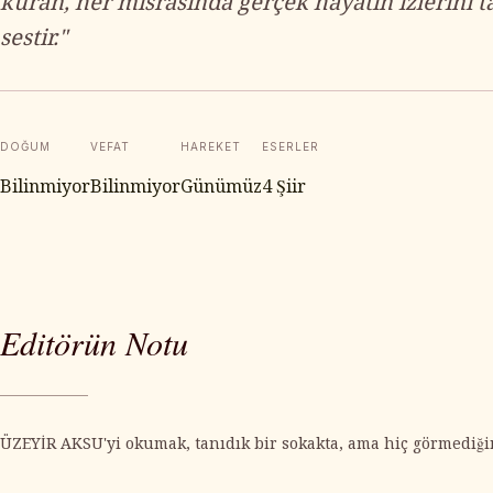
kuran, her mısrasında gerçek hayatın izlerini t
sestir."
DOĞUM
VEFAT
HAREKET
ESERLER
Bilinmiyor
Bilinmiyor
Günümüz
4 Şiir
Editörün Notu
ÜZEYİR AKSU'yi okumak, tanıdık bir sokakta, ama hiç görmediğin b