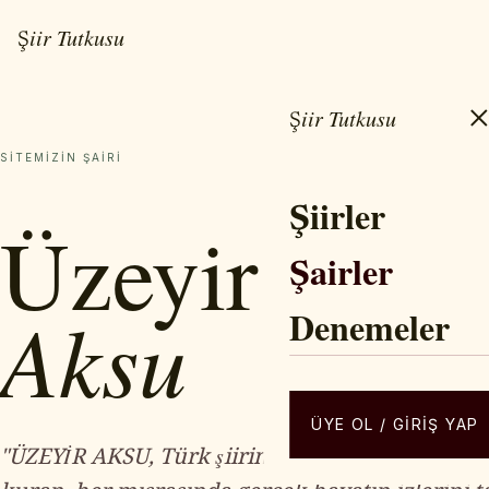
Şiir Tutkusu
Şiir Tutkusu
SITEMIZIN ŞAIRI
Şiirler
Üzeyir
Şairler
Aksu
Denemeler
ÜYE OL / GIRIŞ YAP
"ÜZEYİR AKSU, Türk şiirini gelenekten kopara