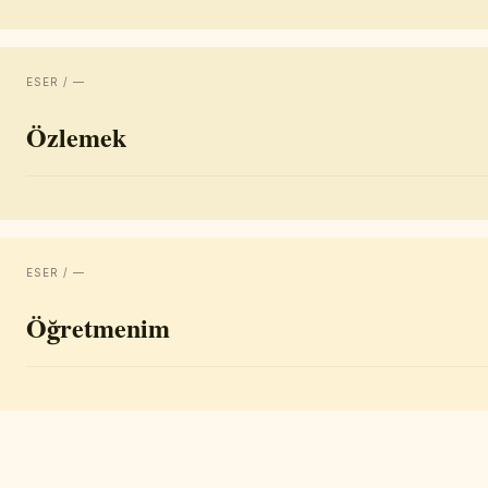
ESER / —
Özlemek
ESER / —
Öğretmenim