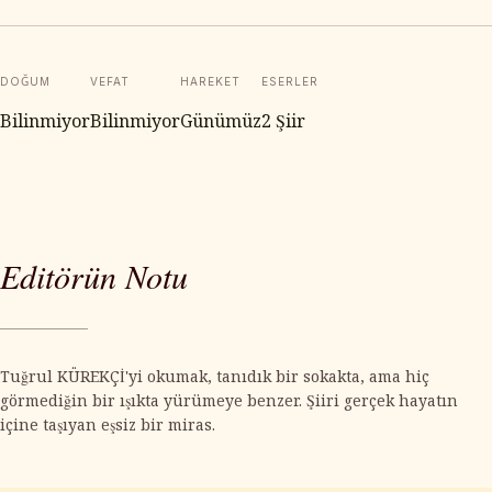
DOĞUM
VEFAT
HAREKET
ESERLER
Bilinmiyor
Bilinmiyor
Günümüz
2 Şiir
Editörün Notu
Tuğrul KÜREKÇİ'yi okumak, tanıdık bir sokakta, ama hiç
görmediğin bir ışıkta yürümeye benzer. Şiiri gerçek hayatın
içine taşıyan eşsiz bir miras.