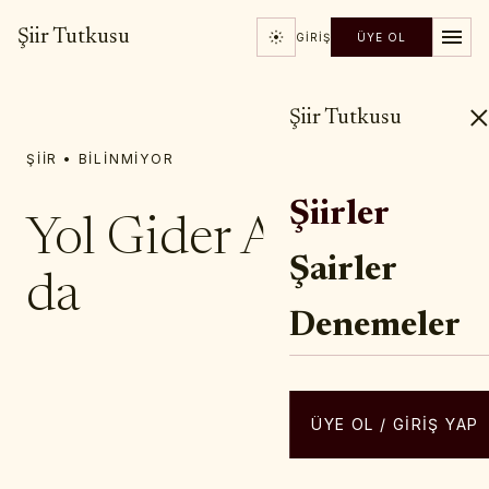
Şiir Tutkusu
GIRIŞ
ÜYE OL
Şiir Tutkusu
ŞIIR • BILINMIYOR
Şiirler
Yol Gider Ah Nasıl
Şairler
da
Denemeler
YAZAR / ŞAIR
Arif DAMAR
ÜYE OL / GIRIŞ YAP