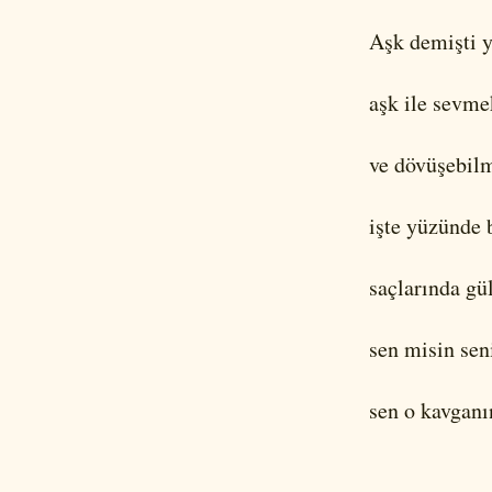
Aşk demişti y
aşk ile sevme
ve dövüşebilm
işte yüzünde 
saçlarında gü
sen misin sen
sen o kavganı