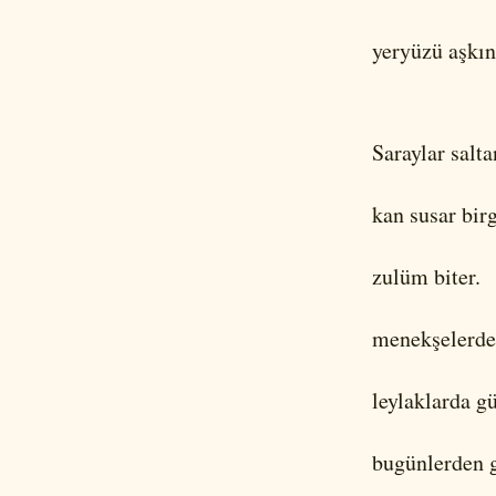
yeryüzü aşkın
Saraylar salta
kan susar bir
zulüm biter.
menekşelerde
leylaklarda gü
bugünlerden g