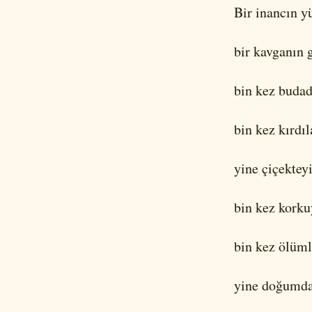
Bir inancın y
bir kavganın 
bin kez budad
bin kez kırdıl
yine çiçektey
bin kez kork
bin kez ölüml
yine doğumday