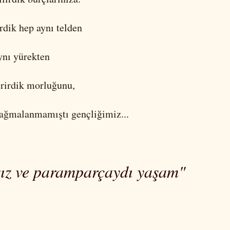
rdik hep aynı telden
aynı yürekten
erirdik morluğunu,
yağmalanmamıştı gençliğimiz...
ız ve paramparçaydı yaşam"