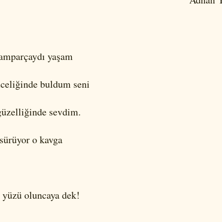
ramparçaydı yaşam
üceliğinde buldum seni
güzelliğinde sevdim.
sürüyor o kavga
 yüzü oluncaya dek!