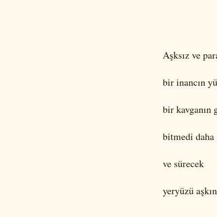
Aşksız ve pa
bir inancın y
bir kavganın 
bitmedi daha 
ve sürecek
yeryüzü aşkın