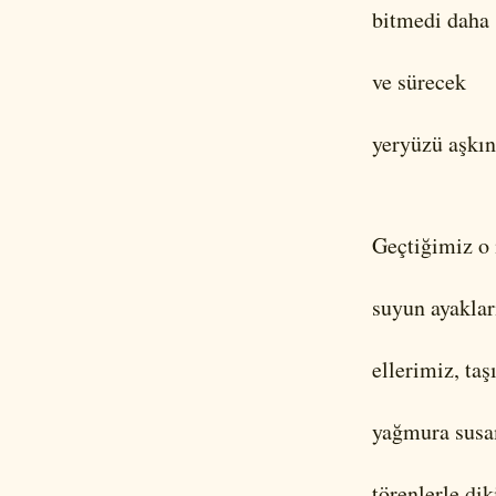
bitmedi daha 
ve sürecek
yeryüzü aşkın
Geçtiğimiz o 
suyun ayaklar
ellerimiz, taş
yağmura susa
törenlerle dik