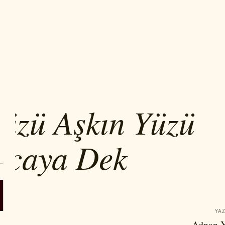
YOR
üzü Aşkın Yüzü
ncaya Dek
YAZ
Adnan