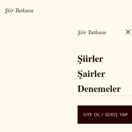
Şiir Tutkusu
Şiir Tutkusu
ŞIIR • BILINMI
Şiirler
Yery
Şairler
Olu
Denemeler
ÜYE OL / GIRIŞ YAP