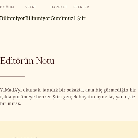
DOĞUM
VEFAT
HAREKET
ESERLER
Bilinmiyor
Bilinmiyor
Günümüz
1 Şiir
Editörün Notu
YaMadA'yi okumak, tanıdık bir sokakta, ama hiç görmediğin bir
ışıkta yürümeye benzer. Şiiri gerçek hayatın içine taşıyan eşsiz
bir miras.