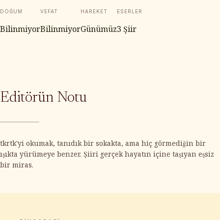
DOĞUM
VEFAT
HAREKET
ESERLER
Bilinmiyor
Bilinmiyor
Günümüz
3 Şiir
Editörün Notu
tkrtk'yi okumak, tanıdık bir sokakta, ama hiç görmediğin bir
ışıkta yürümeye benzer. Şiiri gerçek hayatın içine taşıyan eşsiz
bir miras.