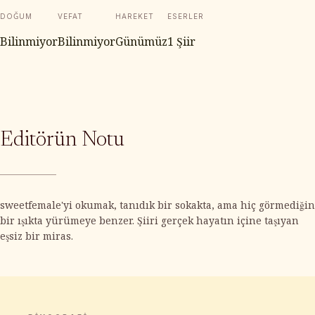
DOĞUM
VEFAT
HAREKET
ESERLER
Bilinmiyor
Bilinmiyor
Günümüz
1 Şiir
Editörün Notu
sweetfemale'yi okumak, tanıdık bir sokakta, ama hiç görmediğin
bir ışıkta yürümeye benzer. Şiiri gerçek hayatın içine taşıyan
eşsiz bir miras.