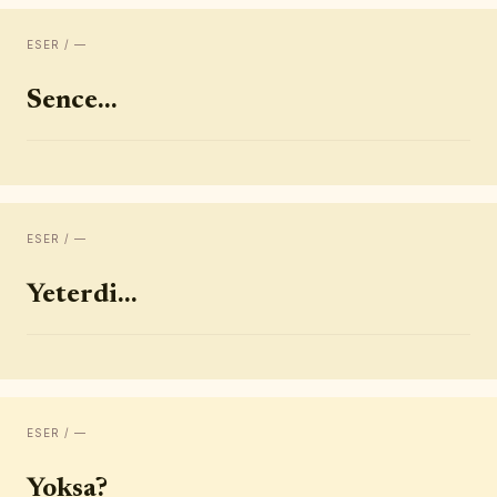
ESER / —
Sence...
ESER / —
Yeterdi...
ESER / —
Yoksa?