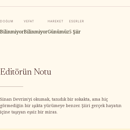
DOĞUM
VEFAT
HAREKET
ESERLER
Bilinmiyor
Bilinmiyor
Günümüz
5 Şiir
Editörün Notu
Sinan Devrim'yi okumak, tanıdık bir sokakta, ama hiç
görmediğin bir ışıkta yürümeye benzer. Şiiri gerçek hayatın
içine taşıyan eşsiz bir miras.