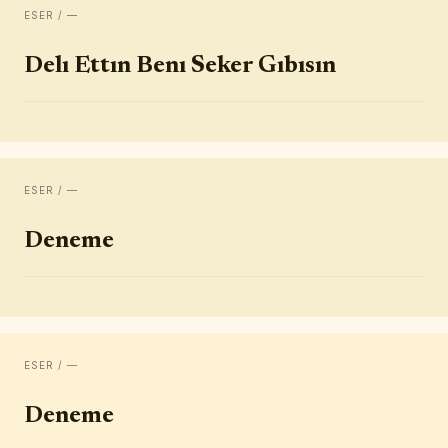
ESER / —
Delı Ettın Benı Seker Gıbısın
ESER / —
Deneme
ESER / —
Deneme