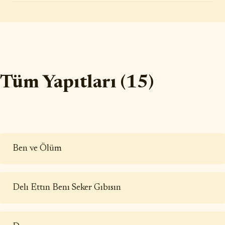
Tüm Yapıtları (15)
Ben ve Ölüm
Delı Ettın Benı Seker Gıbısın