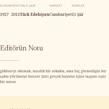
DOĞUM
VEFAT
ÜNLÜ ŞAIR
HAREKET
ESERLER
1927
2011
Türk Edebiyatı
Cumhuriyet
15 Şiir
Editörün Notu
gökhan'yi okumak, tanıdık bir sokakta, ama hiç görmediğin bir
ışıkta yürümeye benzer. Şiiri gerçek hayatın içine taşıyan eşsiz
bir miras.