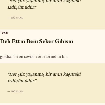
"Her şiir, yaşanmış bir anın kağıttaki
izdüşümüdür."
— GÖKHAN
1945
Delı Ettın Benı Seker Gıbısın
gökhan'in en sevilen eserlerinden biri.
"Her şiir, yaşanmış bir anın kağıttaki
izdüşümüdür."
— GÖKHAN