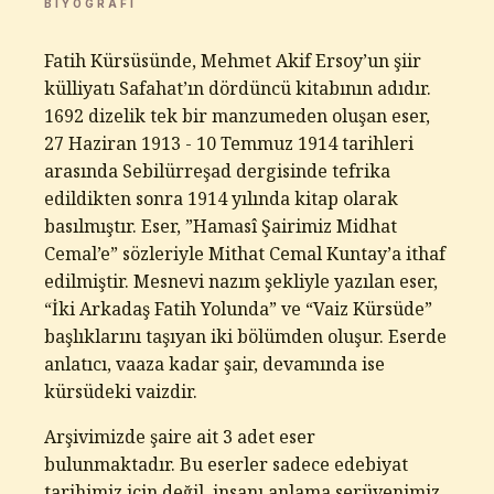
BIYOGRAFI
Fatih Kürsüsünde, Mehmet Akif Ersoy’un şiir
külliyatı Safahat’ın dördüncü kitabının adıdır.
1692 dizelik tek bir manzumeden oluşan eser,
27 Haziran 1913 - 10 Temmuz 1914 tarihleri
arasında Sebilürreşad dergisinde tefrika
edildikten sonra 1914 yılında kitap olarak
basılmıştır. Eser, ”Hamasî Şairimiz Midhat
Cemal’e” sözleriyle Mithat Cemal Kuntay’a ithaf
edilmiştir. Mesnevi nazım şekliyle yazılan eser,
“İki Arkadaş Fatih Yolunda” ve “Vaiz Kürsüde”
başlıklarını taşıyan iki bölümden oluşur. Eserde
anlatıcı, vaaza kadar şair, devamında ise
kürsüdeki vaizdir.
Arşivimizde şaire ait 3 adet eser
bulunmaktadır. Bu eserler sadece edebiyat
tarihimiz için değil, insanı anlama serüvenimiz