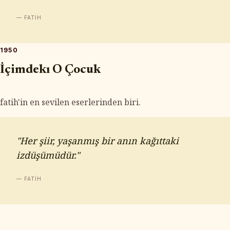
— FATIH
1950
İçimdekı O Çocuk
fatih'in en sevilen eserlerinden biri.
"Her şiir, yaşanmış bir anın kağıttaki
izdüşümüdür."
— FATIH