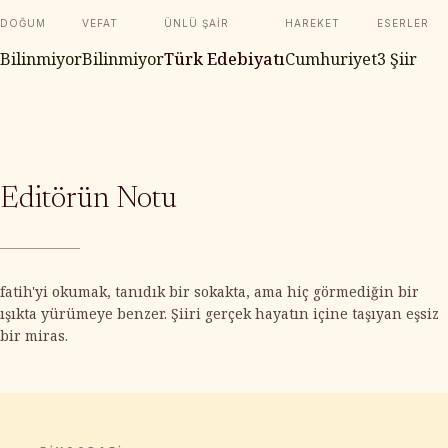
DOĞUM
VEFAT
ÜNLÜ ŞAIR
HAREKET
ESERLER
Bilinmiyor
Bilinmiyor
Türk Edebiyatı
Cumhuriyet
3 Şiir
Editörün Notu
fatih'yi okumak, tanıdık bir sokakta, ama hiç görmediğin bir
ışıkta yürümeye benzer. Şiiri gerçek hayatın içine taşıyan eşsiz
bir miras.