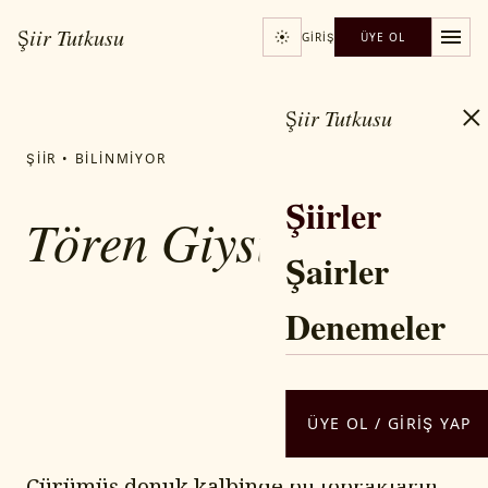
Şiir Tutkusu
GIRIŞ
ÜYE OL
Şiir Tutkusu
ŞIIR • BILINMIYOR
Şiirler
Tören Giysileri
Şairler
Denemeler
YAZAR / ŞAIR
Bejan MATUR
ÜYE OL / GIRIŞ YAP
Çürümüş donuk kalbinde bu toprakların