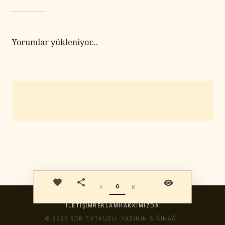
Yorumlar yükleniyor...
O
K
B
Şiir Tutkusu
İLETIŞIM
REKLAM
HAKKIMIZDA
© 2026 ŞIIR TUTKUSU. YAZININ SIĞINAĞI.