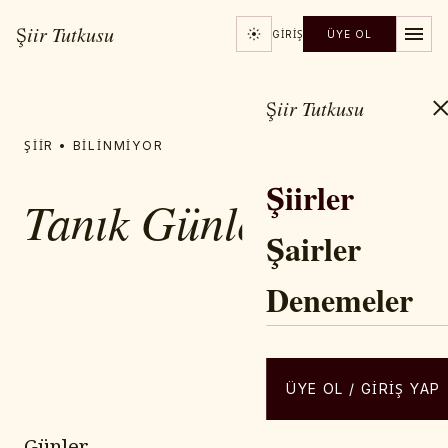
Şiir Tutkusu
GIRIŞ
ÜYE OL
Şiir Tutkusu
ŞIIR • BILINMIYOR
Şiirler
Tanık Günler
Şairler
Denemeler
YAZAR / ŞAIR
Ahmet ÖZER
ÜYE OL / GIRIŞ YAP
Günler