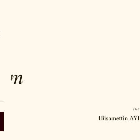
IYOR
lum
YAZ
Hüsamettin A