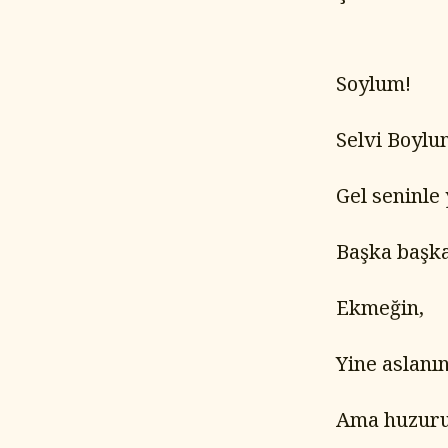
Soylum!
Selvi Boylu
Gel seninle 
Başka başka
Ekmeğin,
Yine aslanı
Ama huzuru