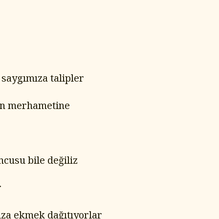
 saygımıza talipler
rın merhametine
cusu bile değiliz
r
za ekmek dağıtıyorlar