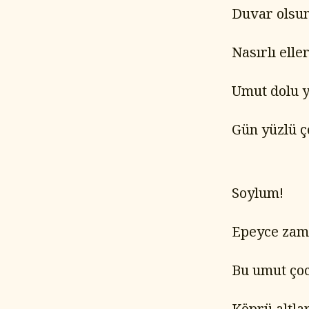
Duvar olsun
Nasırlı eller
Umut dolu y
Gün yüzlü ç
Soylum!
Epeyce zam
Bu umut çoc
Köprü altla