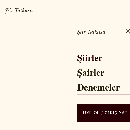
Şiir Tutkusu
Şiir Tutkusu
ŞIIR • BILINM
Şiirler
Soy
Şairler
Denemeler
ÜYE OL / GIRIŞ YAP