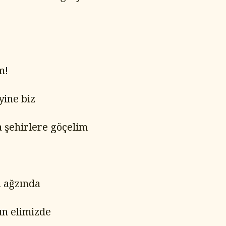
m!
yine biz
 şehirlere göçelim
n ağzında
n elimizde