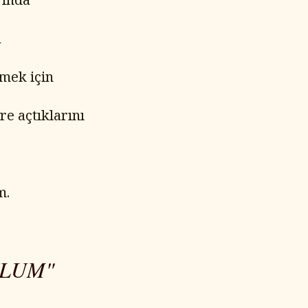
a
kmek için
re açtıklarını
m.
YLUM"