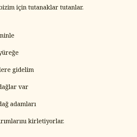
izim için tutanaklar tutanlar.
eninle
yüreğe
lere gidelim
dağlar var
dağ adamları
rımlarını kirletiyorlar.