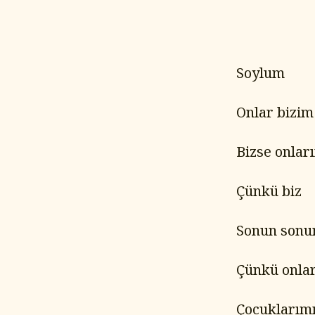
Soylum
Onlar bizim
Bizse onla
Çünkü biz
Sonun sonun
Çünkü onla
Çocuklarımı