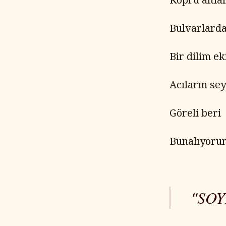
Bulvarlard
Bir dilim e
Acıların sey
Göreli beri
Bunalıyoru
"SO