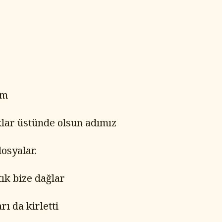
um
klar üstünde olsun adımız
osyalar.
ık bize dağlar
ı da kirletti