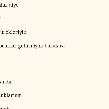
lar diye
i
ürekleriyle
ocuklar getirmiştik buralara
andır
uklarının
rında