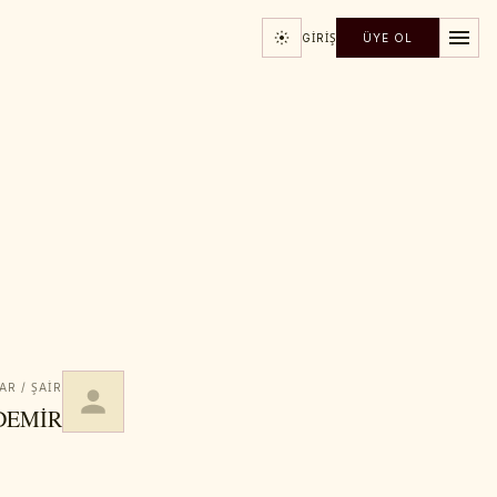
GIRIŞ
ÜYE OL
AR / ŞAIR
YDEMİR