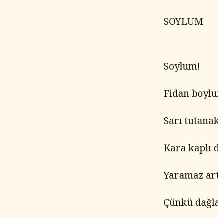
SOYLUM
Soylum!
Fidan boyl
Sarı tutana
Kara kaplı d
Yaramaz art
Çünkü dağlar