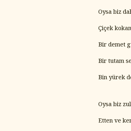
Oysa biz da
Çiçek kokan
Bir demet 
Bir tutam s
Bin yürek d
Oysa biz z
Etten ve ke