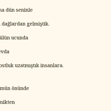
ha dün seninle
 dağlardan gelmiştik.
gülün ucunda
evda
ostluk uzatmıştık insanlara.
ulmün önünde
mikten