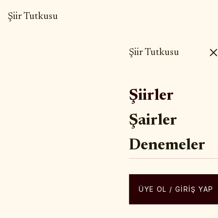
Şiir Tutkusu
Şiir Tutkusu
ŞIIR • BILINMI
Şiirler
Siz
Şairler
Denemeler
ÜYE OL / GIRIŞ YAP