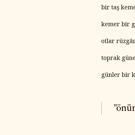
bir taş kem
kemer bir g
otlar rüzgâr
toprak güne
günler bir k
"önü