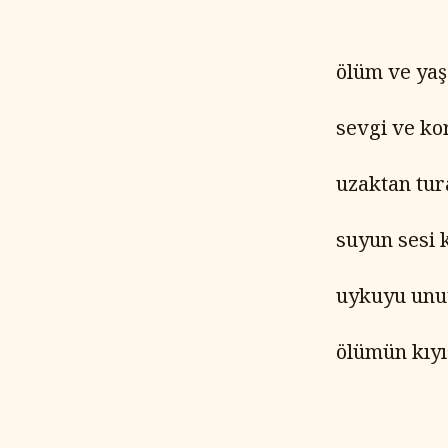
ölüm ve ya
sevgi ve k
uzaktan tur
suyun sesi 
uykuyu unut
ölümün kıyıs