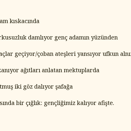
şam kıskacında
orkusuzluk damlıyor genç adamın yüzünden
açlar geçiyor/çoban ateşleri yansıyor ufkun aln
kanıyor ağıtları anlatan mektuplarda
muş iki göz dalıyor şafağa
ında bir çığlık: gençliğimiz kalıyor afişte.