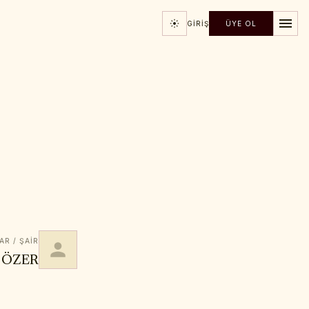
GIRIŞ
ÜYE OL
AR / ŞAIR
 ÖZER