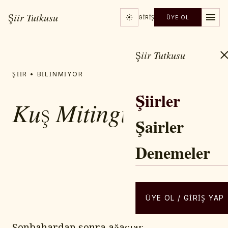
Şiir Tutkusu
GIRIŞ
ÜYE OL
Şiir Tutkusu
ŞIIR • BILINMIYOR
Şiirler
Kuş Mitingi
Şairler
Denemeler
YAZAR / ŞAIR
Adnan YÜCEL
ÜYE OL / GIRIŞ YAP
Sonbahardan sonra ağaçlar