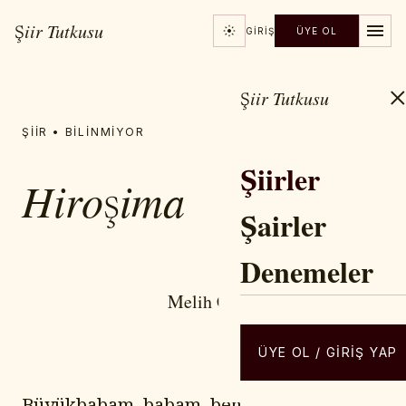
Şiir Tutkusu
GIRIŞ
ÜYE OL
Şiir Tutkusu
ŞIIR • BILINMIYOR
Şiirler
Hiroşima
Şairler
Denemeler
YAZAR / ŞAIR
Melih Cevdet ANDAY
ÜYE OL / GIRIŞ YAP
Büyükbabam, babam, ben