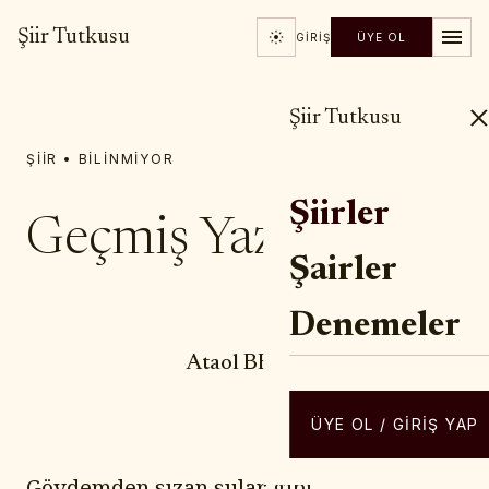
Şiir Tutkusu
GIRIŞ
ÜYE OL
Şiir Tutkusu
ŞIIR • BILINMIYOR
Şiirler
Geçmiş Yaz
Şairler
Denemeler
YAZAR / ŞAIR
Ataol BEHRAMOĞLU
ÜYE OL / GIRIŞ YAP
Gövdemden sızan sular gibi