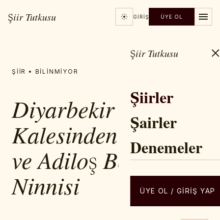
Şiir Tutkusu
GIRIŞ
ÜYE OL
Şiir Tutkusu
ŞIIR • BILINMIYOR
Şiirler
Diyarbekir
Şairler
Kalesinden Notlar
Denemeler
ve Adiloş Bebenin
Ninnisi
ÜYE OL / GIRIŞ YAP