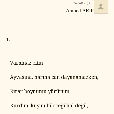
YAZAR / ŞAIR
Ahmed ARİF
1.
   Varamaz elim
   Ayvasına, narına can dayanamazken,
   Kırar boynumu yürürüm.
   Kurdun, kuşun bileceği hal değil,