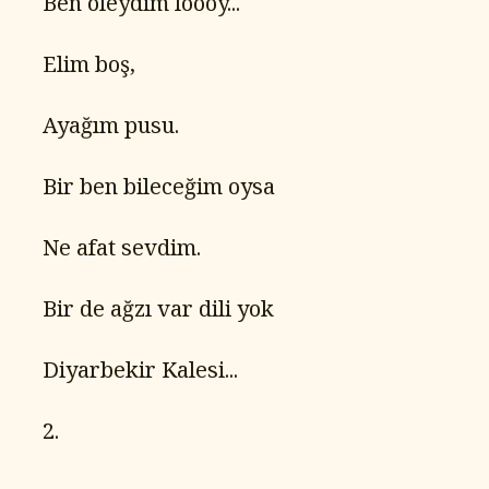
   Ben öleydim loooy...
   Elim boş,
   Ayağım pusu.
   Bir ben bileceğim oysa
   Ne afat sevdim.
   Bir de ağzı var dili yok
   Diyarbekir Kalesi...
   2.