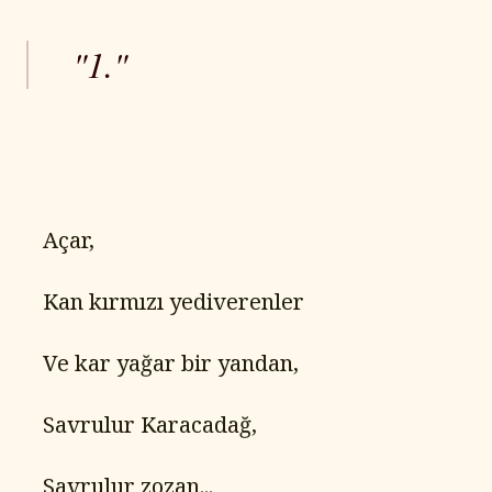
"1."
   Açar,
   Kan kırmızı yediverenler
   Ve kar yağar bir yandan,
   Savrulur Karacadağ,
   Savrulur zozan...