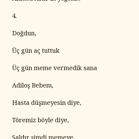
   4.
   Doğdun,
   Üç gün aç tuttuk
   Üç gün meme vermedik sana
   Adiloş Bebem,
   Hasta düşmeyesin diye,
   Töremiz böyle diye,
   Saldır şimdi memeye,