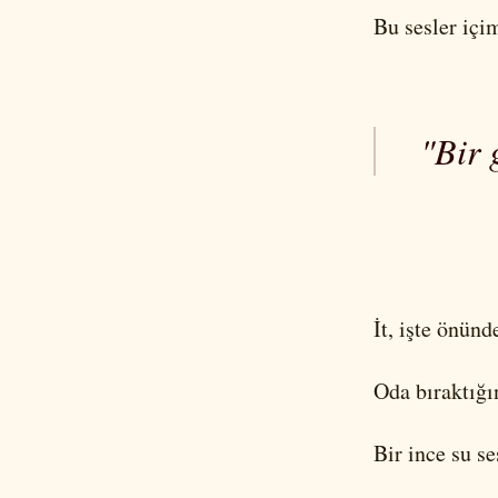
Bu sesler içim
"Bir 
İt, işte önünd
Oda bıraktığı
Bir ince su ses