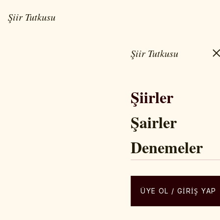
Şiir Tutkusu
Şiir Tutkusu
ŞIIR • BILINM
Şiirler
Çın
Şairler
Denemeler
ÜYE OL / GIRIŞ YAP