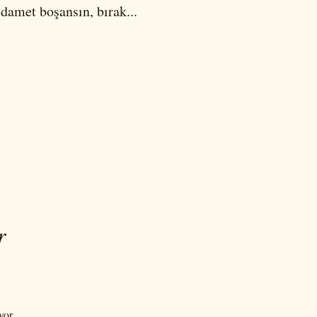
amet boşansın, bırak...
r
or...