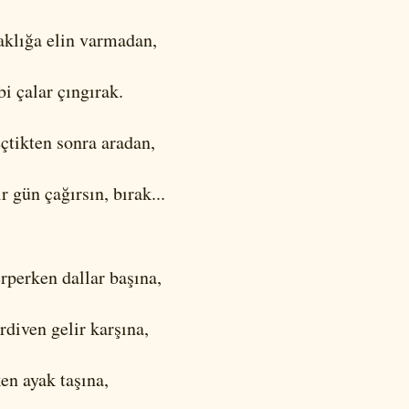
klığa elin varmadan,
ibi çalar çıngırak.
tikten sonra aradan,
r gün çağırsın, bırak...
perken dallar başına,
rdiven gelir karşına,
en ayak taşına,