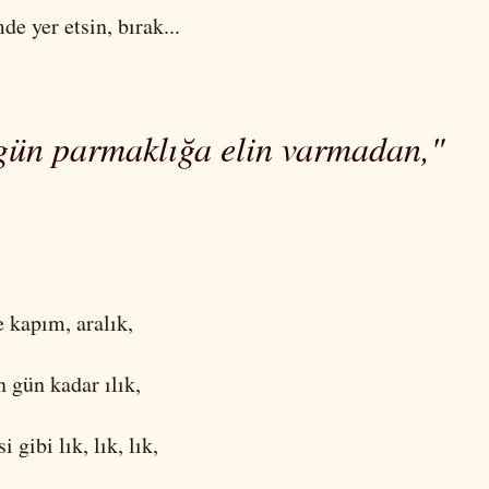
de yer etsin, bırak...
gün parmaklığa elin varmadan,"
e kapım, aralık,
n gün kadar ılık,
i gibi lık, lık, lık,