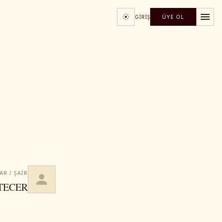
GIRIŞ
ÜYE OL
AR / ŞAIR
 TECER