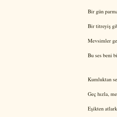
Bir gün parma
Bir titreyiş g
Mevsimler geç
Bu ses beni bi
Kumluktan ser
Geç hızla, me
Eşikten atlark