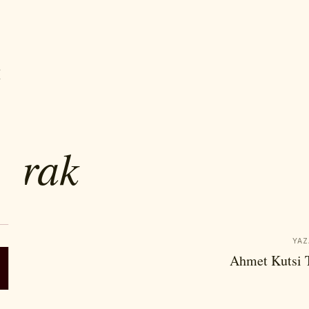
IYOR
gırak
YAZ
Ahmet Kutsi