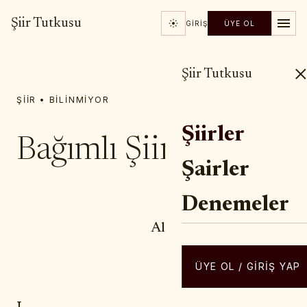
Şiir Tutkusu
GIRIŞ
ÜYE OL
Şiir Tutkusu
ŞIIR • BILINMIYOR
Şiirler
Bağımlı Şiir’den
Şairler
Denemeler
YAZAR / ŞAIR
Ali CENGİZKAN
ÜYE OL / GIRIŞ YAP
I