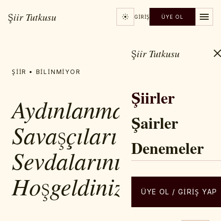
Şiir Tutkusu
GIRIŞ
ÜYE OL
Şiir Tutkusu
ŞIIR • BILINMIYOR
Şiirler
Aydınlanma
Şairler
Savaşçıları
Denemeler
Sevdalarınıza
Hoşgeldiniz
ÜYE OL / GIRIŞ YAP