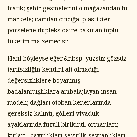
trafik; şehir gezmelerini o mağazandan bu 
markete; camdan cıncığa, plastikten 
porselene dupleks daire bakınan toplu 
tüketim malzemecisi;
Hani böyleyse eğer,&nbsp; yüzsüz gözsüz 
tarifsizliğin kendini ait olmadığı 
değersizliklere boyanmış- 
badalanmışlıklara ambalajlayan insan 
modeli; dağları otoban kenerlarında 
gereksiz kalıntı, gölleri viyadük 
ayaklarında fuzuli birikinti, ormanları; 
kırları , çayırlıkları,seyirlik-seyranlıkları 