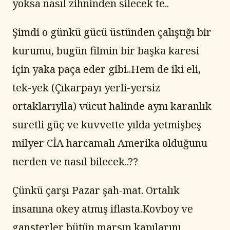
yoksa nasıl zihninden silecek te..
Şimdi o günkü gücü üstünden çalıştığı bir 
kurumu, bugün filmin bir başka karesi 
için yaka paça eder gibi..Hem de iki eli, 
tek-yek (Çıkarpayı yerli-yersiz 
ortaklarıylla) vücut halinde aynı karanlık 
suretli güç ve kuvvette yılda yetmişbeş 
milyer CİA harcamalı Amerika olduğunu 
nerden ve nasıl bilecek..??
Çünkü çarşı Pazar şah-mat. Ortalık 
insanına okey atmış iflasta.Kovboy ve 
gansterler bütün marsın kapılarını 