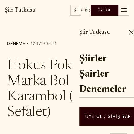
Şiir Tutkusu
GIRIŞ
ÜYE OL
Şiir Tutkusu
DENEME • 1267133021
Şiirler
Hokus Pokus
Şairler
Marka Bol
Denemeler
Karambol (ithal
Sefalet)
ÜYE OL / GIRIŞ YAP