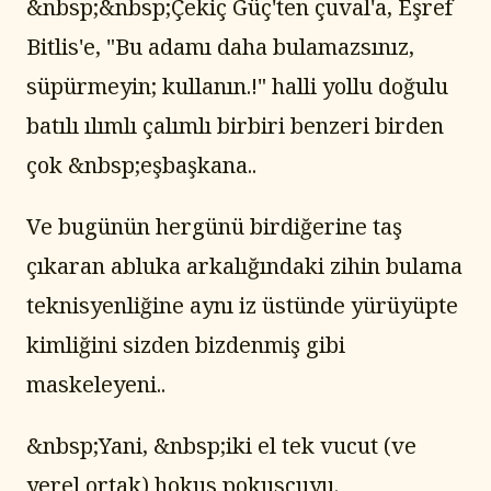
&nbsp;&nbsp;Çekiç Güç'ten çuval'a, Eşref 
Bitlis'e, "Bu adamı daha bulamazsınız, 
süpürmeyin; kullanın.!" halli yollu doğulu 
batılı ılımlı çalımlı birbiri benzeri birden 
çok &nbsp;eşbaşkana..
Ve bugünün hergünü birdiğerine taş 
çıkaran abluka arkalığındaki zihin bulama 
teknisyenliğine aynı iz üstünde yürüyüpte 
kimliğini sizden bizdenmiş gibi 
maskeleyeni..
&nbsp;Yani, &nbsp;iki el tek vucut (ve 
yerel ortak) hokus pokuscuyu.