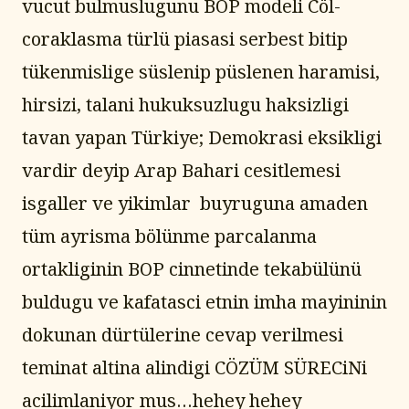
vucut bulmuslugunu BOP modeli Cöl-
coraklasma türlü piasasi serbest bitip 
tükenmislige süslenip püslenen haramisi, 
hirsizi, talani hukuksuzlugu haksizligi 
tavan yapan Türkiye; Demokrasi eksikligi 
vardir deyip Arap Bahari cesitlemesi 
isgaller ve yikimlar  buyruguna amaden 
tüm ayrisma bölünme parcalanma 
ortakliginin BOP cinnetinde tekabülünü 
buldugu ve kafatasci etnin imha mayininin 
dokunan dürtülerine cevap verilmesi 
teminat altina alindigi CÖZÜM SÜRECiNi 
acilimlaniyor mus…hehey hehey 